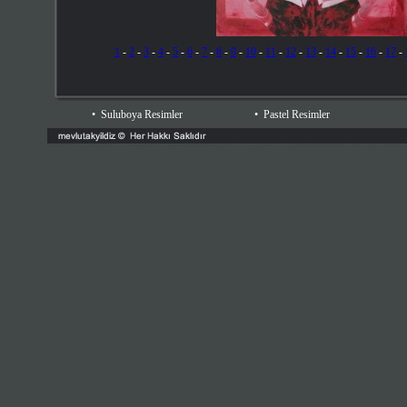
1
-
2
-
3
-
4
-
5
-
6
-
7
-
8
-
9
-
10
-
11
-
12
-
13
-
14
-
15
-
16
-
17
-
•
Suluboya Resimler
•
Pastel Resimler