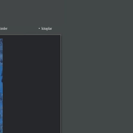
simler
•
kitaplar