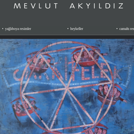
•
yağlıboya resimler
•
heykeller
•
camaltı re