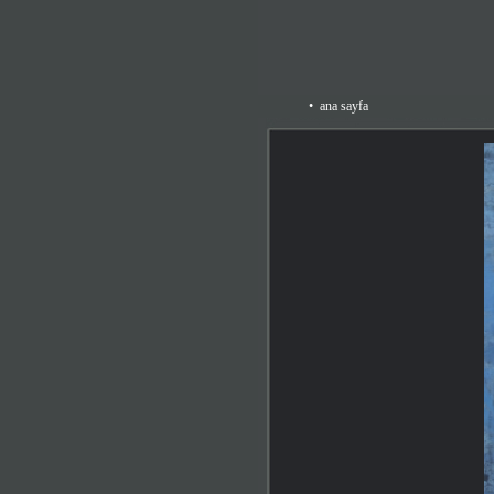
•
ana sayfa