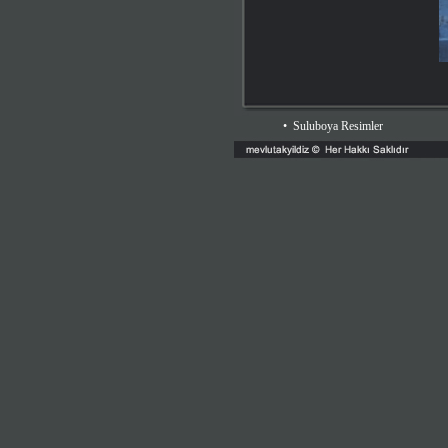
•
Suluboya Resimler