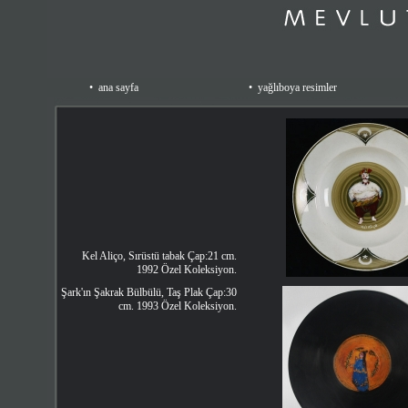
•
ana sayfa
•
yağlıboya resimler
Kel Aliço, Sırüstü tabak Çap:21 cm.
1992 Özel Koleksiyon.
Şark'ın Şakrak Bülbülü, Taş Plak Çap:30
cm. 1993 Özel Koleksiyon.